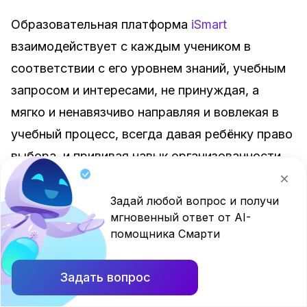
Образовательная платформа
iSmart
взаимодействует с каждым учеником в
соответствии с его уровнем знаний, учебным
запросом и интересами, не принуждая, а
мягко и ненавязчиво направляя и вовлекая в
учебный процесс, всегда давая ребёнку право
выбора, и прививая навык организованности.
Школьник ясно видит закономерность: чем
больше у него в активе правильно
Задай любой вопрос и получи
мгновенный ответ от AI-
выполненных заданий, тем выше рейтинг, и
помощника Смарти
тем больше игровых ресурсов (смарткойнов),
которые он может использовать в игре. Так
Задать вопрос
дети понимают, каким образом их действия