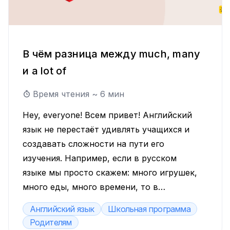
В чём разница между much, many
и a lot of
Время чтения ~
6
мин
Hey, everyone! Всем привет! Английский
язык не перестаёт удивлять учащихся и
создавать сложности на пути его
изучения. Например, если в русском
языке мы просто скажем: много игрушек,
много еды, много времени, то в
английском у слова «много» целых три
Английский язык
Школьная программа
варианта: much, many, a lot of. Давайте же
Родителям