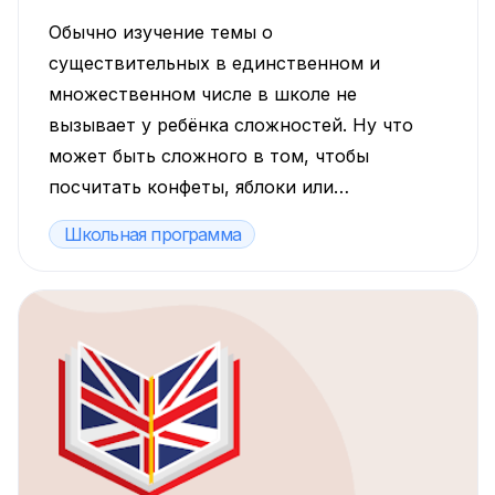
Обычно изучение темы о
существительных в единственном и
множественном числе в школе не
вызывает у ребёнка сложностей. Ну что
может быть сложного в том, чтобы
посчитать конфеты, яблоки или
греющихся на солнышке голубей? Но
Школьная программа
иногда трудности всё же появляются.
Это происходит, когда ребёнок узнаёт,
что не всё, что нас окружает, можно
посчитать. Три конфеты, два друга,
четыре урока — это посчитали. А как же
быть с молоком, шоколадными хлопьями,
добротой, да и с каникулами тоже?
Давайте разбираться.