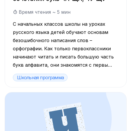
Время чтения ~
5
мин
С начальных классов школы на уроках
русского языка детей обучают основам
безошибочного написания слов –
орфографии. Как только первоклассники
начинают читать и писать большую часть
букв алфавита, они знакомятся с первыми
правилами русского языка. Давайте
Школьная программа
узнаем, как объяснить ребёнку одно из
самых первых и важных правил –
правило написания буквосочетаний ЧА-
ЩА и ЧУ-ЩУ.