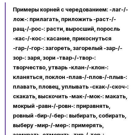
Примеры корней с чередованием: -лаг-/-
лож-: прилагать, приложить -раст-/-
ращ-/-рос-: расти, выросший, поросль
-кас-/-кос-: касание, прикоснуться
-гар-/-гор-: загореть, загорелый -зар-/-
зор-: заря, зори -твар-/-твор-:
творчество, утварь -клан-/-клон-:
кланяться, поклон -плав-/-плов-/-плыв-:
плавать, пловец, уплывать -скак-/-скоч-:
скакать, выскочить -мак-/-мок-: макать,
мокрый -равн-/-ровн-: приравнять,
ровный -бир-/-бер-: выбирать, собирать,
выберу -мир-/-мер-: примерять,
замирать, отмерить -тир-/-тер-: