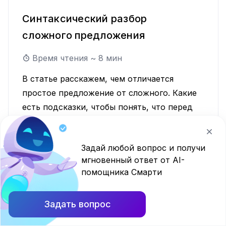
Синтаксический разбор
сложного предложения
Время чтения ~
8
мин
В статье расскажем, чем отличается
простое предложение от сложного. Какие
есть подсказки, чтобы понять, что перед
нами именно сложное предложение.
Увидим на примерах, как делать
Задай любой вопрос и получи
синтаксический разбор разных видов
мгновенный ответ от AI-
сложного предложения.
4 класс
Русский язык
помощника Смарти
Задать вопрос