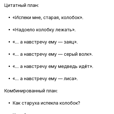
Цитатный план:
•
«Испеки мне, старая, колобок».
•
«Надоело колобку лежать».
•
«… а навстречу ему — заяц».
•
«… а навстречу ему — серый волк».
•
«… а навстречу ему медведь идёт».
•
«… а навстречу ему — лиса».
Комбинированный план:
•
Как старуха испекла колобок?